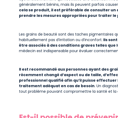
généralement bénins, mais ils peuvent parfois cause
cela se produit, il est préférable de consulter 
prendre les mesures appropriées pour traiter le
Les grains de beauté sont des taches pigmentaires qu
habituellement pas d’irritation ou d’inconfort.
Ils son
être associés à des conditions graves telles que 
médecin est indispensable pour évaluer correctement l
Il est recommandé aux personnes ayant des grain
récemment changé d’aspect ou de taille, d’effe
professionnel qualifié afin qu’il puisse effectuer 
traitement adéquat en cas de besoin
. Un diagnos
tout problème pouvant compromettre la santé et la qu
Est-il possible de préven