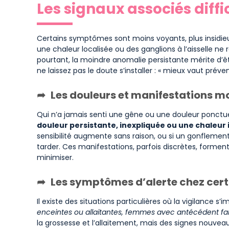
Les signaux associés diffi
Certains symptômes sont moins voyants, plus insidie
une chaleur localisée ou des ganglions à l’aisselle ne 
pourtant, la moindre anomalie persistante mérite d’êt
ne laissez pas le doute s’installer : « mieux vaut préven
Les douleurs et manifestations m
Qui n’a jamais senti une gêne ou une douleur ponctu
douleur persistante, inexpliquée ou une chaleur 
sensibilité augmente sans raison, ou si un gonflement 
tarder. Ces manifestations, parfois discrètes, formen
minimiser.
Les symptômes d’alerte chez cer
Il existe des situations particulières où la vigilance s’
enceintes ou allaitantes, femmes avec antécédent fam
la grossesse et l’allaitement, mais des signes nouveau