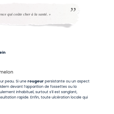
nce qui coûte cher à la santé. »
ein
amelon
eur peau. Si une
rougeur
persistante ou un aspect
Idem devant l’apparition de fossettes ou la
ment inhabituel, surtout s’il est sanglant,
ltation rapide. Enfin, toute ulcération locale qui