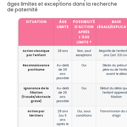
âges limites et exceptions dans la recherche
de paternité
SITUATION
ÂGE
POSSIBILITÉ
BASE
LIMITE
D’ACTION
LÉGALE/EXPLIC
APRÈS
L’ÂGE
LIMITE ?
Action classique
28 ans
Non, sauf
Majorité de l’enfant
par l’enfant
exceptions
ans (art. 321 civ
Reconnaissance
Au-delà
Oui
Décès du présu
posthume
de 28
père ou de l’enf
ans
avant le délai
possible
Ignorance de la
Au-delà
Oui
Début du délai q
filiation
de 28
l’enfant apprend
(fraude/obstacle
ans
filiation
grave)
possible
Action par
28 ans
Oui, sous
Transmission du d
héritiers
(ou 5
conditions
d’agir
ans
après le