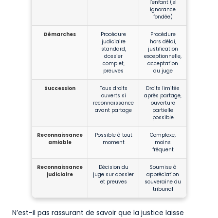
l’enfant (si
ignorance
fondée)
Démarches
Procédure
Procédure
judiciaire
hors délai,
standard,
justification
dossier
exceptionnelle,
complet,
acceptation
preuves
du juge
Succession
Tous droits
Droits limités
ouverts si
après partage,
reconnaissance
ouverture
avant partage
partielle
possible
Reconnaissance
Possible à tout
Complexe,
amiable
moment
moins
fréquent
Reconnaissance
Décision du
Soumise à
judiciaire
juge sur dossier
appréciation
et preuves
souveraine du
tribunal
N’est-il pas rassurant de savoir que la justice laisse