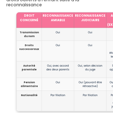
reconnaissance
DROIT
RECONNAISSANCE
RECONNAISSANCE
A
CONCERNÉ
AMIABLE
JUDICIAIRE
(E
Transmission
Oui
Oui
du nom
Droits
Oui
Oui
successoraux
ét
l
Autorité
Oui, avec accord
Oui, selon décision
parentale
des deux parents
du juge
ap
Pension
Oui
Oui (pouvant être
Ou
alimentaire
rétroactive)
Nationalité
Par filiation
Par filiation
P
j