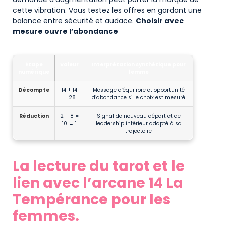
cette vibration. Vous testez les offres en gardant une
balance entre sécurité et audace.
Choisir avec
mesure ouvre l’abondance
Tableau récapitulatif numérologique adapté aux lectrices
Étape
Valeur
Interprétation synthétique pour
numérique
femme
Décompte
14 + 14
Message d’équilibre et opportunité
= 28
d’abondance si le choix est mesuré
Réduction
2 + 8 =
Signal de nouveau départ et de
10 → 1
leadership intérieur adapté à sa
trajectoire
La lecture du tarot et le
lien avec l’arcane 14 La
Tempérance pour les
femmes.