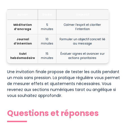
Tableau d’actions pratiques après apparition de 14h14
Action
Durée
Objectif
Méditation
5
Calmer l’esprit et clarifier
d’ancrage
minutes
l’intention
Journal
10
Formuler un objectif concret lié
d’intention
minutes
au message
Suivi
15
Évaluer signes et avancer sur
hebdomadaire
minutes
actions prioritaires
Une invitation finale propose de tester les outils pendant
un mois sans pression. La pratique régulière vous permet
de mesurer effets et ajustements nécessaires. Vous
revenez aux sections numériques tarot ou angélique si
vous souhaitez approfondir.
Questions et réponses