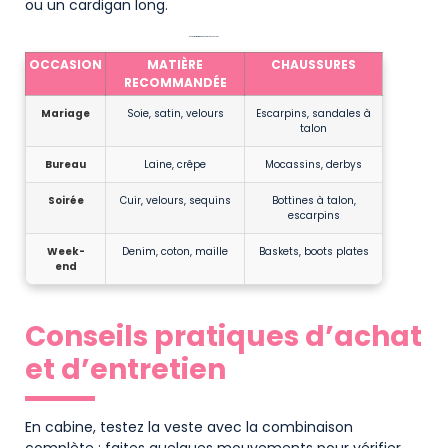
ou un cardigan long.
Occasion / matière / chaussures conseillées
OCCASION
MATIÈRE
CHAUSSURES
RECOMMANDÉE
Mariage
Soie, satin, velours
Escarpins, sandales à
talon
Bureau
Laine, crêpe
Mocassins, derbys
Soirée
Cuir, velours, sequins
Bottines à talon,
escarpins
Week-
Denim, coton, maille
Baskets, boots plates
end
Conseils pratiques d’achat
et d’entretien
En cabine, testez la veste avec la combinaison
complète : faites quelques mouvements pour vérifier