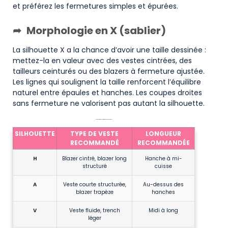
et préférez les fermetures simples et épurées.
Morphologie en X (sablier)
La silhouette X a la chance d’avoir une taille dessinée :
mettez-la en valeur avec des vestes cintrées, des
tailleurs ceinturés ou des blazers à fermeture ajustée.
Les lignes qui soulignent la taille renforcent l’équilibre
naturel entre épaules et hanches. Les coupes droites
sans fermeture ne valorisent pas autant la silhouette.
Synthèse morphologie / type de veste / longueur
SILHOUETTE
TYPE DE VESTE
LONGUEUR
RECOMMANDÉ
RECOMMANDÉE
H
Blazer cintré, blazer long
Hanche à mi-
structuré
cuisse
A
Veste courte structurée,
Au-dessus des
blazer trapèze
hanches
V
Veste fluide, trench
Midi à long
léger