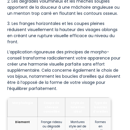
2. Les dégradés volumineux et les mèches souples
apportent de la douceur à une mâchoire anguleuse ou
un menton trop carré en floutant les contours osseux.
3. Les franges horizontales et les coupes pleines
réduisent visuellement la hauteur des visages oblongs
en créant une rupture visuelle efficace au niveau du
front.
L’application rigoureuse des principes de morpho-
conseil transforme radicalement votre apparence pour
créer une harmonie visuelle parfaite sans effort
supplémentaire. Cela concerne également le choix de
vos bijoux, notamment les boucles d’oreilles qui doivent
être à l’opposé de la forme de votre visage pour
l’équilibrer parfaitement.
Morphologie
Coupe de
Style de
Type de
cheveux
lunettes
boucles
conseillée
idéal
d’oreilles
Diamant
Frange rideau
Montures
Formes
ou dégradé
style œil de
en