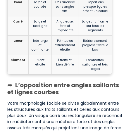
Rond
Large et
Très arrondie
Proportions
courbée
sans angles
presque égales
vifs
créant un cercle
Carré
Large et
Anguleuse,
Largeur uniforme
rectiligne
forte et
sur tous les
imposante
segments
Cœur
Très large
Pointue ou
Rétrécissement
et
extrêmement
progressif vers le
dominante
étroite
bas
Diamant
Plutôt
Étroite et
Pommettes
étroite
bien définie
saillantes et très
larges
L’opposition entre angles saillants
et lignes courbes
Votre morphologie faciale se divise globalement entre
les structures aux traits saillants et celles aux contours
plus doux. Un visage carré ou rectangulaire se reconnaît
immédiatement à une mâchoire forte et des angles
osseux très marqués qui projettent une image de force