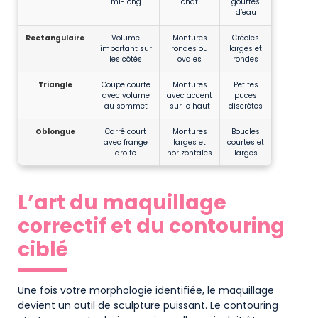
mi-long
chat
gouttes
d’eau
Rectangulaire
Volume
Montures
Créoles
important sur
rondes ou
larges et
les côtés
ovales
rondes
Triangle
Coupe courte
Montures
Petites
avec volume
avec accent
puces
au sommet
sur le haut
discrètes
Oblongue
Carré court
Montures
Boucles
avec frange
larges et
courtes et
droite
horizontales
larges
L’art du maquillage
correctif et du contouring
ciblé
Une fois votre morphologie identifiée, le maquillage
devient un outil de sculpture puissant. Le contouring