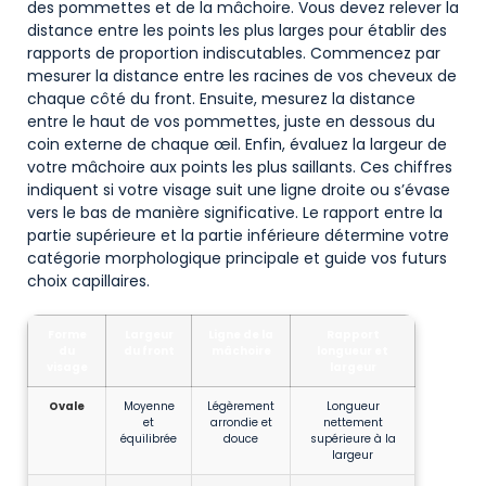
des pommettes et de la mâchoire. Vous devez relever la
distance entre les points les plus larges pour établir des
rapports de proportion indiscutables. Commencez par
mesurer la distance entre les racines de vos cheveux de
chaque côté du front. Ensuite, mesurez la distance
entre le haut de vos pommettes, juste en dessous du
coin externe de chaque œil. Enfin, évaluez la largeur de
votre mâchoire aux points les plus saillants. Ces chiffres
indiquent si votre visage suit une ligne droite ou s’évase
vers le bas de manière significative. Le rapport entre la
partie supérieure et la partie inférieure détermine votre
catégorie morphologique principale et guide vos futurs
choix capillaires.
Forme
Largeur
Ligne de la
Rapport
du
du front
mâchoire
longueur et
visage
largeur
Ovale
Moyenne
Légèrement
Longueur
et
arrondie et
nettement
équilibrée
douce
supérieure à la
largeur