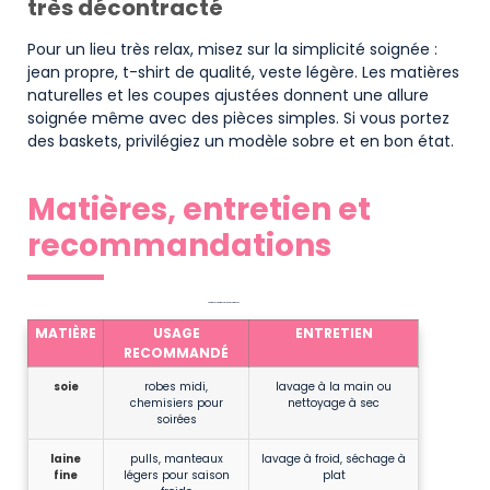
très décontracté
Pour un lieu très relax, misez sur la simplicité soignée :
jean propre, t-shirt de qualité, veste légère. Les matières
naturelles et les coupes ajustées donnent une allure
soignée même avec des pièces simples. Si vous portez
des baskets, privilégiez un modèle sobre et en bon état.
Matières, entretien et
recommandations
Propriétés des matières et usage recommandé
MATIÈRE
USAGE
ENTRETIEN
RECOMMANDÉ
soie
robes midi,
lavage à la main ou
chemisiers pour
nettoyage à sec
soirées
laine
pulls, manteaux
lavage à froid, séchage à
fine
légers pour saison
plat