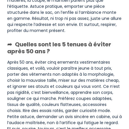
matières, la coupe, le maintien parlent plus que
l’étiquette. Astuce pratique, emporter une pièce
structurée dans le sac, on l’enfile si l’ambiance monte
en gamme. Résultat, ni trop ni pas assez, juste une allure
qui respecte l’adresse et son envie. Et surtout, respirer,
profiter du moment présent.
Quelles sont les 5 tenues à éviter
après 50 ans ?
Après 50 ans, éviter cinq errements vestimentaires
classiques, et voilà, vouloir paraître jeune à tout prix,
porter des vêtements non adaptés à la morphologie,
choisir la mauvaise taille, miser sur des matières cheap,
et ignorer ses atouts et couleurs qui vous vont. Ce n’est
pas rigidité, c’est bienveillance, apprendre son corps,
souligner ce qui marche. Préférez coupes adaptées,
tissus de qualité, couleurs flatteuses, accessoires
choisis. Rire des essais ratés, garder curiosité mode.
Petite astuce, demander un avis sincère en cabine, oui à
l’audace maîtrisée, non à l’artifice qui fatigue le regard.
Et puis, sourire, toujours, c’est le meilleur accessoire.