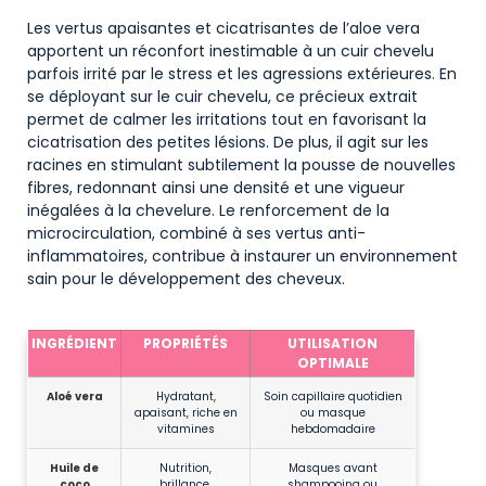
Les vertus apaisantes et cicatrisantes de l’aloe vera
apportent un réconfort inestimable à un cuir chevelu
parfois irrité par le stress et les agressions extérieures. En
se déployant sur le cuir chevelu, ce précieux extrait
permet de calmer les irritations tout en favorisant la
cicatrisation des petites lésions. De plus, il agit sur les
racines en stimulant subtilement la pousse de nouvelles
fibres, redonnant ainsi une densité et une vigueur
inégalées à la chevelure. Le renforcement de la
microcirculation, combiné à ses vertus anti-
inflammatoires, contribue à instaurer un environnement
sain pour le développement des cheveux.
Tableau 1 – Comparaison des bienfaits des ingrédients naturels sur les cheveux
INGRÉDIENT
PROPRIÉTÉS
UTILISATION
OPTIMALE
Aloé vera
Hydratant,
Soin capillaire quotidien
apaisant, riche en
ou masque
vitamines
hebdomadaire
Huile de
Nutrition,
Masques avant
coco
brillance,
shampooing ou