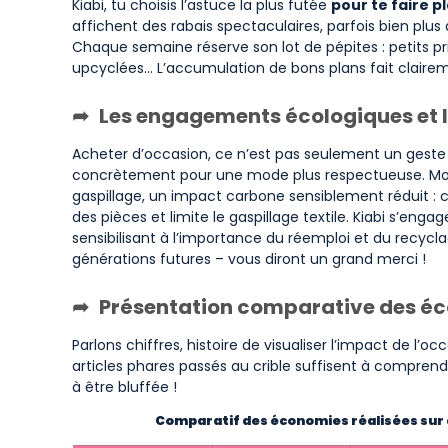
Kiabi, tu choisis l’astuce la plus futée
pour te faire pl
affichent des rabais spectaculaires, parfois bien plus 
Chaque semaine réserve son lot de pépites : petits pr
upcyclées… L’accumulation de bons plans fait claireme
Les engagements écologiques et l
Acheter d’occasion, ce n’est pas seulement un geste po
concrètement pour une mode plus respectueuse. Moi
gaspillage, un impact carbone sensiblement réduit : 
des pièces et limite le gaspillage textile. Kiabi s’eng
sensibilisant à l’importance du réemploi et du recycl
générations futures – vous diront un grand merci !
Présentation comparative des éc
Parlons chiffres, histoire de visualiser l’impact de l’o
articles phares passés au crible suffisent à compren
à être bluffée !
Comparatif des économies réalisées sur