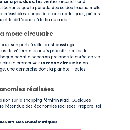
aisir à prix doux
. Les ventes second hand
alléchants que la période des soldes traditionnelle.
ix irrésistibles, coups de cœur modesques, pièces
nt la différence à la fin du mois !
a mode circulaire
ur son portefeuille, c’est aussi agir
ns de vêtements neufs produits, moins de
chaque achat d’occasion prolonge la durée de vie
age ainsi à promouvoir
la mode circulaire
en
age. Une démarche dont la planète – et les
onomies réalisées
ccasion sur le shopping féminin Kiabi. Quelques
dre l’étendue des économies réalisées. Prépare-toi
 des articles emblématiques