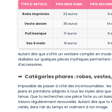
TYPE D’ARTICLE
PRIX NEUF KIABI
PRIX SECOND
Robe imprimée
22 euros
9 
Veste denim
35 euros
14
Pull basique
17 euros
6 
Sac à main
19 euros
8 
Autant dire que s’offrir un vestiaire complet en mode
réalisées sur quelques pièces mythiques permettent 
d’accessoires.
Catégories phares : robes, vestes
Impossible de passer à côté des incontournables : le
jeans et pantalons adaptés à tous les styles ainsi qu
tenue. Que tu recherches une pièce forte ou un basi
trésors régulièrement renouvelés. Autant dire que tu
variés, dans l’air du temps et vraiment à ton image.