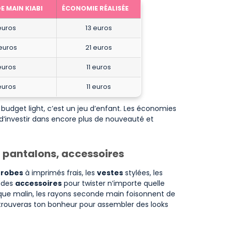
E MAIN KIABI
ÉCONOMIE RÉALISÉE
euros
13 euros
 euros
21 euros
euros
11 euros
euros
11 euros
 budget light, c’est un jeu d’enfant. Les économies
d’investir dans encore plus de nouveauté et
, pantalons, accessoires
s
robes
à imprimés frais, les
vestes
stylées, les
e des
accessoires
pour twister n’importe quelle
que malin, les rayons seconde main foisonnent de
 trouveras ton bonheur pour assembler des looks