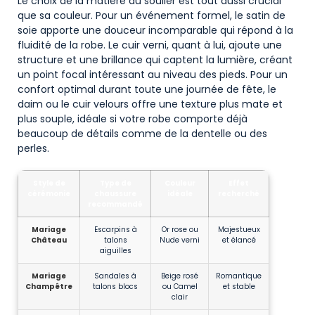
Le choix de la matière du soulier est tout aussi crucial
que sa couleur. Pour un événement formel, le satin de
soie apporte une douceur incomparable qui répond à la
fluidité de la robe. Le cuir verni, quant à lui, ajoute une
structure et une brillance qui captent la lumière, créant
un point focal intéressant au niveau des pieds. Pour un
confort optimal durant toute une journée de fête, le
daim ou le cuir velours offre une texture plus mate et
plus souple, idéale si votre robe comporte déjà
beaucoup de détails comme de la dentelle ou des
perles.
Style de
Type de
Couleur
Effet
cérémonie
chaussure
idéale
recherché
recommandé
Mariage
Escarpins à
Or rose ou
Majestueux
Château
talons
Nude verni
et élancé
aiguilles
Mariage
Sandales à
Beige rosé
Romantique
Champêtre
talons blocs
ou Camel
et stable
clair