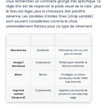
vous recherchez un contraste grunge très spécifique. La
règle d’or est de respecter le poids visuel de la robe : plus
le tissu est léger, plus la chaussure doit paraître
aérienne. Les sandales à brides fines (strap sandals)
sont souvent considérées comme le choix
universellement flatteur pour ce type de vêtement.
Couleur de
Compatibilité
Conseil d’expert
chaussure
Bleu Marine
Excellente
Alternative chic au noir
pour le travail.
Rouge /
Audacieuse
Parfait pour réveiller le
Bordeaux
teint en automne.
Blanc
Bonne
Privilégier un blanc
cassé pour éviter l’effet
trop tranché.
Imprimé
Surprenante
Apporte une touche de
Animal
piment à une robe trop
(Léopard)
sage.