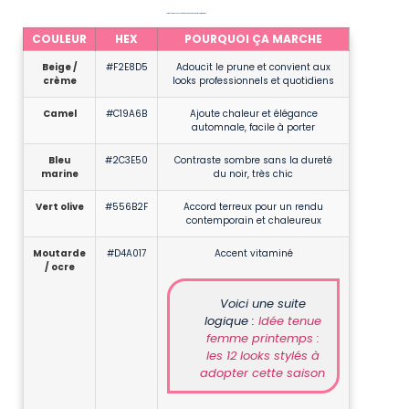
Le tableau des couleurs et hex codes utiles pour assortir le prune
COULEUR
HEX
POURQUOI ÇA MARCHE
Beige /
#F2E8D5
Adoucit le prune et convient aux
crème
looks professionnels et quotidiens
Camel
#C19A6B
Ajoute chaleur et élégance
automnale, facile à porter
Bleu
#2C3E50
Contraste sombre sans la dureté
marine
du noir, très chic
Vert olive
#556B2F
Accord terreux pour un rendu
contemporain et chaleureux
Moutarde
#D4A017
Accent vitaminé
/ ocre
Voici une suite
logique :
Idée tenue
femme printemps :
les 12 looks stylés à
adopter cette saison