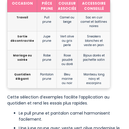
OCCASION
PIÈCE
COULEUR
ACCESSOIRE
PRUNE
ASSOCIÉE
CONSEILLÉ
Travail
Pull
Camel ou
Sac en cuir
prune
beige
camel et bottines
noires
Sortie
Jupe
Vert olive
Sneakers
décontractée
prune
ou gris
blanches et
perle
veste en jean
Mariage ou
Robe
Rose
Bijoux dorés et
soirée
prune
poudré
pochette satin
ou doré
Quotidien
Pantalon
Bleu
Manteau long
élégant
prune
marine
navy et
ou noir
escarpins
Cette sélection d’exemples facilite l’application au
quotidien et rend les essais plus rapides.
Le pull prune et pantalon camel harmonisent
facilement.
Une jupe prune avec veste vert olive modernise le