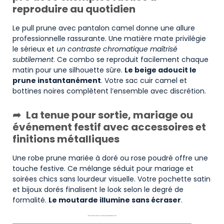
reproduire au quotidien
Le pull prune avec pantalon camel donne une allure
professionnelle rassurante. Une matière mate privilégie
le sérieux et
un contraste chromatique maîtrisé
subtilement
. Ce combo se reproduit facilement chaque
matin pour une silhouette sûre.
Le beige adoucit le
prune instantanément
. Votre sac cuir camel et
bottines noires complètent l’ensemble avec discrétion.
La tenue pour sortie, mariage ou
événement festif avec accessoires et
finitions métalliques
Une robe prune mariée à doré ou rose poudré offre une
touche festive. Ce mélange séduit pour mariage et
soirées chics sans lourdeur visuelle. Votre pochette satin
et bijoux dorés finalisent le look selon le degré de
formalité.
Le moutarde illumine sans écraser
.
Le tableau d’exemples outfit selon l’occasion avec niveau de formalité et accessoires