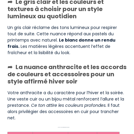
Le gris clair et les couleurs et
textures à choisir pour un style
lumineux au quotidien
Un gris clair réclame des tons lumineux pour respirer
tout de suite. Cette nuance répond aux pastels du
printemps avec naturel.
Le blanc donne un rendu
frais.
Les matières légères accentuent l’effet de
fraîcheur et la lisibilité du look.
La nuance anthracite et les accords
de couleurs et accessoires pour un
style affirmé hiver soir
Votre anthracite a du caractère pour l’hiver et la soirée.
Une veste cuir ou un bijou métal renforcent l’allure et la
prestance.
Ce ton attire les couleurs profondes.
Il faut
alors privilégier des accessoires en cuir pour trancher
net.
Tableau 2 Nuances de gris et suggestions saisonnières