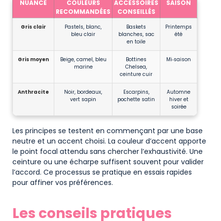
NUANCE
COULEURS
ACCESSOIRES
SAISON
RECOMMANDÉES
CONSEILLÉS
Gris clair
Pastels, blanc,
Baskets
Printemps
bleu clair
blanches, sac
été
en toile
Gris moyen
Beige, camel, bleu
Bottines
Mi‑saison
marine
Chelsea,
ceinture cuir
Anthracite
Noir, bordeaux,
Escarpins,
Automne
vert sapin
pochette satin
hiver et
soirée
Les principes se testent en commençant par une base
neutre et un accent choisi. La couleur d’accent apporte
le point focal attendu sans chercher l’exhaustivité. Une
ceinture ou une écharpe suffisent souvent pour valider
l’accord. Ce processus se pratique en essais rapides
pour affiner vos préférences.
Les conseils pratiques