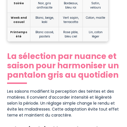
Soirée
Noir, gris
Bordeaux,
Satin,
anthracite
bleu roi
velours
Week‑end
Blanc, beige,
Vert sapin,
Coton, maille
casual
kaki
terracotta
Printemps
Blanc cassé,
Rose pâle,
Lin, coton
été
pastels
bleu ciel
léger
La sélection par nuance et
saison pour harmoniser un
pantalon gris au quotidien
Les saisons modifient la perception des teintes et des
matières. Il convient d’accorder intensité et légèreté
selon la période. Un réglage simple change le rendu et
évite les maladresses. Cette adaptation évite tout effet
terne et maintient du caractère.