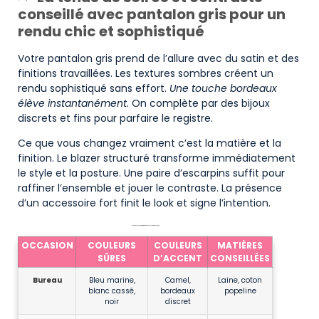
conseillé avec pantalon gris pour un
rendu chic et sophistiqué
Votre pantalon gris prend de l’allure avec du satin et des
finitions travaillées. Les textures sombres créent un
rendu sophistiqué sans effort.
Une touche bordeaux
élève instantanément.
On complète par des bijoux
discrets et fins pour parfaire le registre.
Ce que vous changez vraiment c’est la matière et la
finition. Le blazer structuré transforme immédiatement
le style et la posture. Une paire d’escarpins suffit pour
raffiner l’ensemble et jouer le contraste. La présence
d’un accessoire fort finit le look et signe l’intention.
Tableau 1 Association rapide des couleurs par occasion
OCCASION
COULEURS
COULEURS
MATIÈRES
SÛRES
D’ACCENT
CONSEILLÉES
Bureau
Bleu marine,
Camel,
Laine, coton
blanc cassé,
bordeaux
popeline
noir
discret