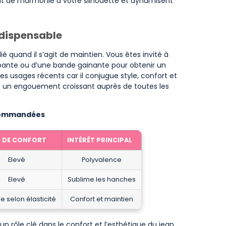
t de l’harmonie à votre silhouette et dynamisent
indispensable
ié quand il s’agit de maintien. Vous êtes invité à
pante ou d’une bande gainante pour obtenir un
s usages récents car il conjugue style, confort et
 un engouement croissant auprès de toutes les
ecommandées
U DE CONFORT
INTÉRÊT PRINCIPAL
Elevé
Polyvalence
Elevé
Sublime les hanches
e selon élasticité
Confort et maintien
un rôle clé dans le confort et l’esthétique du jean.