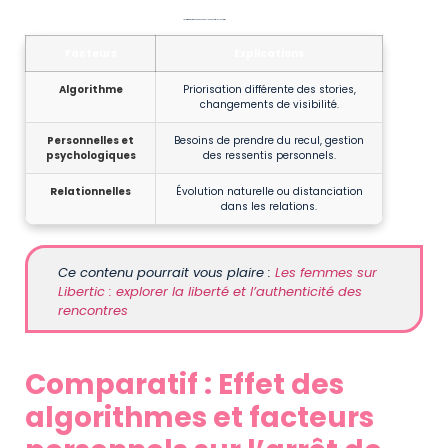
Les différentes raisons pour lesquelles il ne suit plus les stories
Facteurs
Explications
Algorithme
Priorisation différente des stories,
changements de visibilité.
Personnelles et
Besoins de prendre du recul, gestion
psychologiques
des ressentis personnels.
Relationnelles
Évolution naturelle ou distanciation
dans les relations.
Ce contenu pourrait vous plaire :
Les femmes sur
Libertic : explorer la liberté et l’authenticité des
rencontres
Comparatif : Effet des
algorithmes et facteurs