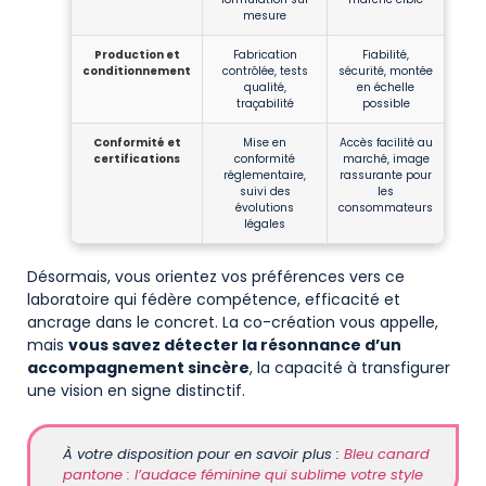
mesure
Production et
Fabrication
Fiabilité,
conditionnement
contrôlée, tests
sécurité, montée
qualité,
en échelle
traçabilité
possible
Conformité et
Mise en
Accès facilité au
certifications
conformité
marché, image
réglementaire,
rassurante pour
suivi des
les
évolutions
consommateurs
légales
Désormais, vous orientez vos préférences vers ce
laboratoire qui fédère compétence, efficacité et
ancrage dans le concret. La co-création vous appelle,
mais
vous savez détecter la résonnance d’un
accompagnement sincère
, la capacité à transfigurer
une vision en signe distinctif.
À votre disposition pour en savoir plus :
Bleu canard
pantone : l’audace féminine qui sublime votre style