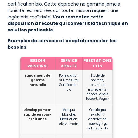
certification bio. Cette approche ne gomme jamais
l’unicité recherchée, car toute mission requiert une
ingénierie maîtrisée.
Vous ressentez cette
disposition à l’écoute qui convertit la technique en
solution praticable.
Exemples de services et adaptations selon les
besoins
BESOIN
SERVICE
PRESTATIONS
PRINCIPAL
ADAPTÉ
CLÉS
Lancement de
Formulation
Étude de
gamme
sur mesure,
marché,
naturelle
Certification
sourcing
bio
ingrédients,
dépôts labels
Ecocert, Vegan
Développement
Marque
Catalogue
rapide en sous-
blanche,
existant,
traitance
Production
adaptation
clé en main
packaging,
délais courts