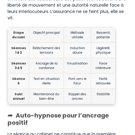
liberté de mouvement et une autorité naturelle face à
leurs interlocuteurs. L’assurance ne se feint plus, elle se
vit.
Étape
Objectif principal
Méthode
Ressenti
du suivi
utilisée
patiente
Séances
Relâchement des
Induction
Légèreté
1 à 2
tensions
douce
physique
Séances
Ancrage de la
Visualisation
Force
3 à 5
confiance
intérieure
Séance
Test en situation
Pont vers le
Fierté
6
réelle
futur
retrouvée
Suivi
Maintenance du
Rappel des
Stabilité
annuel
bien-être
ancres
Auto-hypnose pour l’ancrage
positif
La séance au cabinet ne constitue que la première