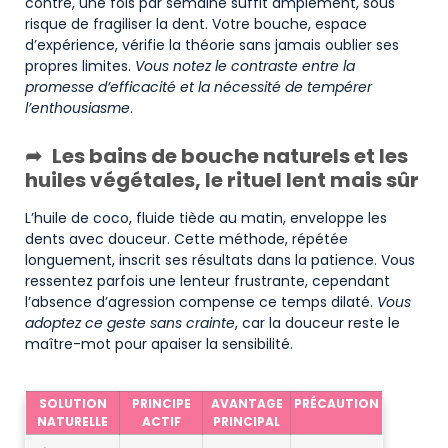
contre, une fois par semaine suffit amplement, sous
risque de fragiliser la dent. Votre bouche, espace
d’expérience, vérifie la théorie sans jamais oublier ses
propres limites.
Vous notez le contraste entre la
promesse d’efficacité et la nécessité de tempérer
l’enthousiasme
.
Les bains de bouche naturels et les
huiles végétales, le rituel lent mais sûr
L’huile de coco, fluide tiède au matin, enveloppe les
dents avec douceur. Cette méthode, répétée
longuement, inscrit ses résultats dans la patience. Vous
ressentez parfois une lenteur frustrante, cependant
l’absence d’agression compense ce temps dilaté.
Vous
adoptez ce geste sans crainte
, car la douceur reste le
maître-mot pour apaiser la sensibilité.
Comparatif des solutions naturelles contre les taches de nicotine
SOLUTION
PRINCIPE
AVANTAGE
PRÉCAUTION
NATURELLE
ACTIF
PRINCIPAL