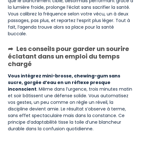
que le blanchiment ciblé, désormais performant grâce à
la lumière froide, prolonge l’éclat sans sacrifier la santé.
Vous calibrez la fréquence selon votre vécu, un à deux
passages, pas plus, et repartez l’esprit plus léger. Tout à
fait, l’agenda trouve alors sa place pour la santé
buccale.
Les conseils pour garder un sourire
éclatant dans un emploi du temps
chargé
Vous intégrez mini-brosse, chewing-gum sans
sucre, gorgée d’eau en un réflexe presque
inconscient
. Même dans l’urgence, trois minutes matin
et soir bâtissent une défense solide. Vous automatisez
vos gestes, un peu comme on règle un réveil, la
discipline devient amie. Le résultat s’observe à terme,
sans effet spectaculaire mais dans la constance. Ce
principe d’adaptabilité tisse la toile d’une blancheur
durable dans la confusion quotidienne.
Exemples de routines hebdomadaires anti-taches pour femmes actives