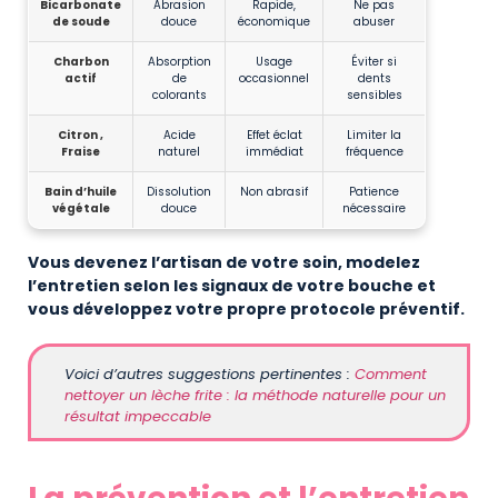
Bicarbonate
Abrasion
Rapide,
Ne pas
de soude
douce
économique
abuser
Charbon
Absorption
Usage
Éviter si
actif
de
occasionnel
dents
colorants
sensibles
Citron ,
Acide
Effet éclat
Limiter la
Fraise
naturel
immédiat
fréquence
Bain d’huile
Dissolution
Non abrasif
Patience
végétale
douce
nécessaire
Vous devenez l’artisan de votre soin, modelez
l’entretien selon les signaux de votre bouche et
vous développez votre propre protocole préventif.
Voici d’autres suggestions pertinentes :
Comment
nettoyer un lèche frite : la méthode naturelle pour un
résultat impeccable