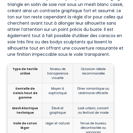
triangle en satin de soie noir sous un mesh blanc cassé,
créant ainsi un contraste graphique fort et assumé. Le
ton sur ton reste cependant la règle d’or pour celles qui
cherchent avant tout à allonger leur silhouette sans
attirer l’attention sur un point précis du buste. Il est
également tout à fait possible d’utiliser des caracos en
soie très fins ou des bodys sculptants qui lissent la
silhouette tout en offrant une couverture rassurante et
une finition impeccable sous le voile transparent.
Type de textile
Niveau de
Occasion idéale
utilisé
transparence
recommandée
visuelle
Dentelle de
Moyen à
Dîner romantique ou
Calais haut de
sophistiqué
cérémonie officielle
gamme
Mesh élastique
Élevé et
Look urbain, concert
technique
graphique
ou festival de mode
Voile de coton
Léger et naturel
Tenue de bureau
léger
décontractée ou
vacances