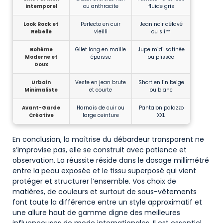
Intemporel
ou anthracite
fluide gris
Look Rock et
Perfecto en cuir
Jean noir délavé
Rebelle
vieilli
ou slim
Bohème
Gilet long en maille
Jupe midi satinée
Moderne et
épaisse
ou plissée
Doux
Urbain
Veste en jean brute
Short en lin beige
Minimaliste
et courte
ou blanc
Avant-Garde
Harnais de cuir ou
Pantalon palazzo
Créative
large ceinture
XXL
En conclusion, la maîtrise du débardeur transparent ne
s’improvise pas, elle se construit avec patience et
observation. La réussite réside dans le dosage millimétré
entre la peau exposée et le tissu superposé qui vient
protéger et structurer l’ensemble. Vos choix de
matières, de couleurs et surtout de sous-vêtements
font toute la différence entre un style approximatif et
une allure haut de gamme digne des meilleures
influenceuses de mode internationales. Il est essentiel