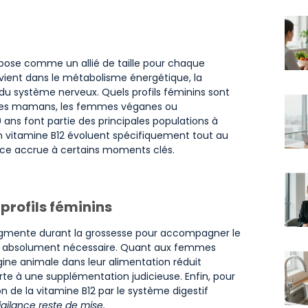
mpose comme un allié de taille pour chaque
rvient dans le métabolisme énergétique, la
du système nerveux. Quels profils féminins sont
utures mamans, les femmes véganes ou
 ans font partie des principales populations à
en vitamine B12 évoluent spécifiquement tout au
lance accrue à certains moments clés.
 profils féminins
gmente durant la grossesse pour accompagner le
r absolument nécessaire. Quant aux femmes
gine animale dans leur alimentation réduit
orte à une supplémentation judicieuse. Enfin, pour
n de la vitamine B12 par le système digestif
igilance reste de mise.