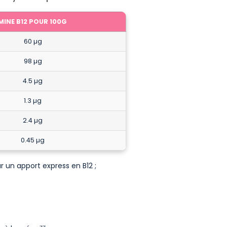
MINE B12 POUR 100G
60 µg
98 µg
4.5 µg
1.3 µg
2.4 µg
0.45 µg
 un apport express en B12 ;