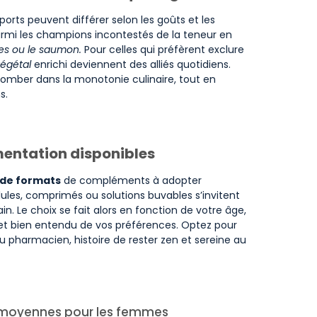
rts peuvent différer selon les goûts et les
parmi les champions incontestés de la teneur en
des ou le saumon.
Pour celles qui préfèrent exclure
végétal
enrichi deviennent des alliés quotidiens.
s tomber dans la monotonie culinaire, tout en
s.
mentation disponibles
 de formats
de compléments à adopter
lules, comprimés ou solutions buvables s’invitent
n. Le choix se fait alors en fonction de votre âge,
 et bien entendu de vos préférences. Optez pour
u pharmacien, histoire de rester zen et sereine au
s moyennes pour les femmes