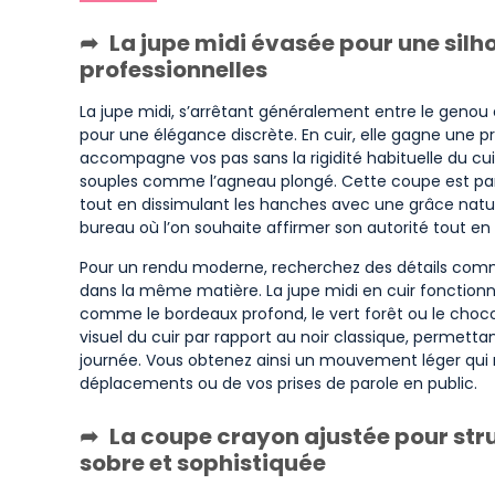
La jupe midi évasée pour une silho
professionnelles
La jupe midi, s’arrêtant généralement entre le genou 
pour une élégance discrète. En cuir, elle gagne une 
accompagne vos pas sans la rigidité habituelle du cui
souples comme l’agneau plongé. Cette coupe est parti
tout en dissimulant les hanches avec une grâce nature
bureau où l’on souhaite affirmer son autorité tout e
Pour un rendu moderne, recherchez des détails com
dans la même matière. La jupe midi en cuir fonctio
comme le bordeaux profond, le vert forêt ou le choco
visuel du cuir par rapport au noir classique, permett
journée. Vous obtenez ainsi un mouvement léger qui 
déplacements ou de vos prises de parole en public.
La coupe crayon ajustée pour stru
sobre et sophistiquée