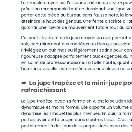
Le modèle crayon est l’essence même du style « power 
précision remarquable tout en dessinant une ligne ver
porter cette pièce au bureau sans fausse note, la lon
atteindre le haut des genoux. Une fente discrète à l’a
garantir une liberté de mouvement totale tout au lon
L’aspect structuré de la jupe crayon en cuir permet
soir, contrairement aux matières textiles qui peuvent
Privilégiez un cuir mat ou légèrement satiné pour co
rigoureuse s’adapte parfaitement aux exigences du 
en soi et de professionnalisme. La taille haute, quant 
harmonie visuelle instantanée avec une blouse ou un pul
La jupe trapèze et la mini-jupe 
rafraîchissant
La jupe trapèze, avec sa forme en A, est la solution id
dynamique et moins formel. Elle apporte un volume str
dynamise les silhouettes plus menues. En cuir, la form
parfois avoir cette coupe dans d’autres tissus. C’est 
parfaitement à des jeux de superpositions avec des 