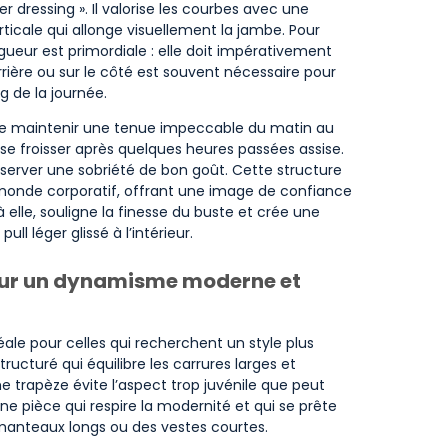
dressing ». Il valorise les courbes avec une
ticale qui allonge visuellement la jambe. Pour
gueur est primordiale : elle doit impérativement
rrière ou sur le côté est souvent nécessaire pour
g de la journée.
 de maintenir une tenue impeccable du matin au
 se froisser après quelques heures passées assise.
nserver une sobriété de bon goût. Cette structure
monde corporatif, offrant une image de confiance
à elle, souligne la finesse du buste et crée une
l léger glissé à l’intérieur.
pour un dynamisme moderne et
éale pour celles qui recherchent un style plus
ucturé qui équilibre les carrures larges et
e trapèze évite l’aspect trop juvénile que peut
une pièce qui respire la modernité et qui se prête
manteaux longs ou des vestes courtes.