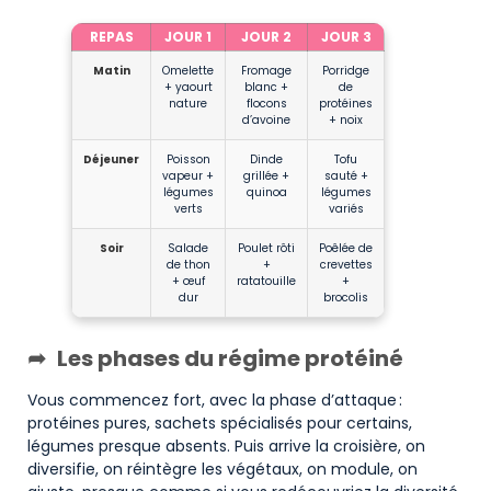
REPAS
JOUR 1
JOUR 2
JOUR 3
Matin
Omelette
Fromage
Porridge
+ yaourt
blanc +
de
nature
flocons
protéines
d’avoine
+ noix
Déjeuner
Poisson
Dinde
Tofu
vapeur +
grillée +
sauté +
légumes
quinoa
légumes
verts
variés
Soir
Salade
Poulet rôti
Poêlée de
de thon
+
crevettes
+ œuf
ratatouille
+
dur
brocolis
Les phases du régime protéiné
Vous commencez fort, avec la phase d’attaque :
protéines pures, sachets spécialisés pour certains,
légumes presque absents. Puis arrive la croisière, on
diversifie, on réintègre les végétaux, on module, on