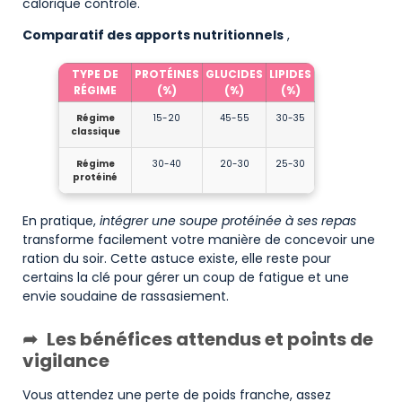
calorique contrôlé.
Comparatif des apports nutritionnels
,
TYPE DE
PROTÉINES
GLUCIDES
LIPIDES
RÉGIME
(%)
(%)
(%)
Régime
15-20
45-55
30-35
classique
Régime
30-40
20-30
25-30
protéiné
En pratique,
intégrer une soupe protéinée à ses repas
transforme facilement votre manière de concevoir une
ration du soir. Cette astuce existe, elle reste pour
certains la clé pour gérer un coup de fatigue et une
envie soudaine de rassasiement.
Les bénéfices attendus et points de
vigilance
Vous attendez une perte de poids franche, assez