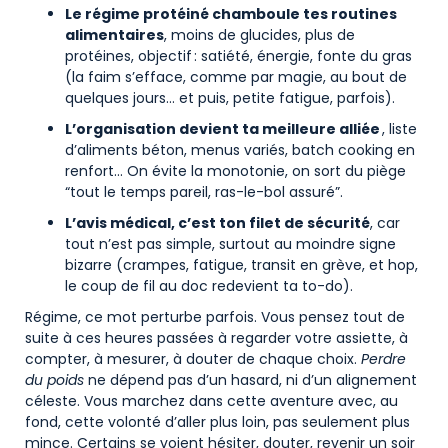
Le régime protéiné chamboule tes routines
alimentaires
, moins de glucides, plus de
protéines, objectif : satiété, énergie, fonte du gras
(la faim s’efface, comme par magie, au bout de
quelques jours… et puis, petite fatigue, parfois).
L’organisation devient ta meilleure alliée
, liste
d’aliments béton, menus variés, batch cooking en
renfort… On évite la monotonie, on sort du piège
“tout le temps pareil, ras-le-bol assuré”.
L’avis médical, c’est ton filet de sécurité
, car
tout n’est pas simple, surtout au moindre signe
bizarre (crampes, fatigue, transit en grève, et hop,
le coup de fil au doc redevient ta to-do).
Régime, ce mot perturbe parfois. Vous pensez tout de
suite à ces heures passées à regarder votre assiette, à
compter, à mesurer, à douter de chaque choix.
Perdre
du poids
ne dépend pas d’un hasard, ni d’un alignement
céleste. Vous marchez dans cette aventure avec, au
fond, cette volonté d’aller plus loin, pas seulement plus
mince. Certains se voient hésiter, douter, revenir un soir