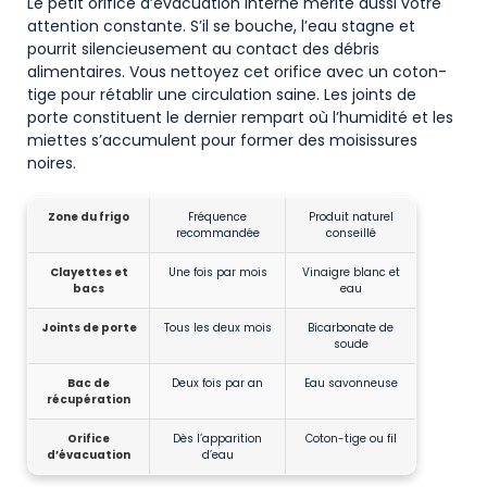
Le petit orifice d’évacuation interne mérite aussi votre
attention constante. S’il se bouche, l’eau stagne et
pourrit silencieusement au contact des débris
alimentaires. Vous nettoyez cet orifice avec un coton-
tige pour rétablir une circulation saine. Les joints de
porte constituent le dernier rempart où l’humidité et les
miettes s’accumulent pour former des moisissures
noires.
Zone du frigo
Fréquence
Produit naturel
recommandée
conseillé
Clayettes et
Une fois par mois
Vinaigre blanc et
bacs
eau
Joints de porte
Tous les deux mois
Bicarbonate de
soude
Bac de
Deux fois par an
Eau savonneuse
récupération
Orifice
Dès l’apparition
Coton-tige ou fil
d’évacuation
d’eau