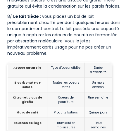
mauvaises odeurs. C’est une astuce de grand-mère
gratuite qui évite la condensation sur les parois froides.
8/
Le lait tiède
: vous placez un bol de lait
préalablement chauffé pendant quelques heures dans
le compartiment central. Le lait possède une capacité
unique à capturer les odeurs de nourriture fermentée
par absorption moléculaire. Vous le jetez
impérativement après usage pour ne pas créer un
nouveau problème.
Astuce naturelle
Type d’odeur ciblée
Durée
d’efficacité
Bicarbonate de
Toutes les odeurs
Un mois
soude
fortes
environ
Citron et clous de
Odeurs de
Une semaine
girofle
pourriture
Marc de café
Produits laitiers
Quinze jours
Bouchon de liège
Humidité et
Deux
moisissures
semaines