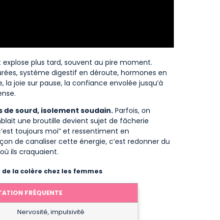
et explose plus tard, souvent au pire moment.
achurées, système digestif en déroute, hormones en
la joie sur pause, la confiance envolée jusqu’à
ense.
es de sourd, isolement soudain.
Parfois, on
lait une broutille devient sujet de fâcherie
c’est toujours moi” et ressentiment en
çon de canaliser cette énergie, c’est redonner du
où ils craquaient.
 de la colère chez les femmes
TATION FRÉQUENTE
Nervosité, impulsivité