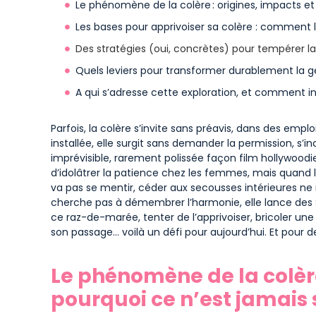
Le phénomène de la colère : origines, impacts et
Les bases pour apprivoiser sa colère : comment la 
Des stratégies (oui, concrètes) pour tempérer la c
Quels leviers pour transformer durablement la ge
A qui s’adresse cette exploration, et comment in
Parfois, la colère s’invite sans préavis, dans des empl
installée, elle surgit sans demander la permission, s’i
imprévisible, rarement polissée façon film hollywoodi
d’idolâtrer la patience chez les femmes, mais quand
va pas se mentir, céder aux secousses intérieures ne r
cherche pas à démembrer l’harmonie, elle lance des S
ce raz-de-marée, tenter de l’apprivoiser, bricoler une
son passage… voilà un défi pour aujourd’hui. Et pour d
Le phénomène de la colère
pourquoi ce n’est jamais 