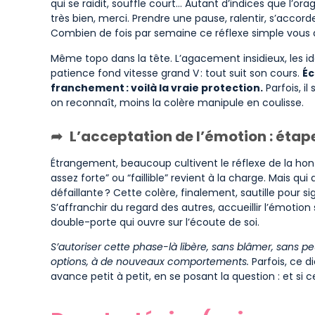
qui se raidit, souffle court… Autant d’indices que l’o
très bien, merci. Prendre une pause, ralentir, s’accord
Combien de fois par semaine ce réflexe simple vous a
Même topo dans la tête. L’agacement insidieux, les id
patience fond vitesse grand V : tout suit son cours.
Éc
franchement : voilà la vraie protection.
Parfois, il 
on reconnaît, moins la colère manipule en coulisse.
L’acceptation de l’émotion : étap
Étrangement, beaucoup cultivent le réflexe de la honte
assez forte” ou “faillible” revient à la charge. Mais qu
défaillante ? Cette colère, finalement, sautille pour si
S’affranchir du regard des autres, accueillir l’émotion
double-porte qui ouvre sur l’écoute de soi.
S’autoriser cette phase-là libère, sans blâmer, sans peu
options, à de nouveaux comportements.
Parfois, ce d
avance petit à petit, en se posant la question : et s