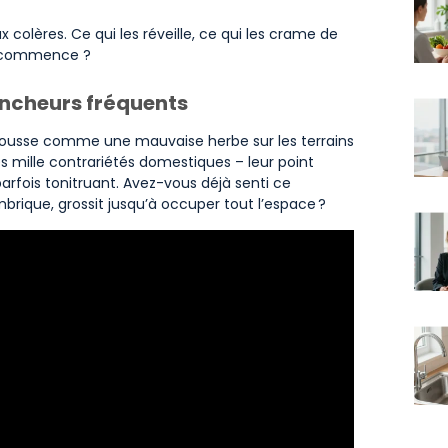
lères. Ce qui les réveille, ce qui les crame de
ça commence ?
lencheurs fréquents
, pousse comme une mauvaise herbe sur les terrains
es mille contrariétés domestiques – leur point
arfois tonitruant. Avez-vous déjà senti ce
ique, grossit jusqu’à occuper tout l’espace ?