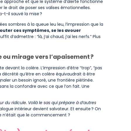
rage approche et que le système d’alerte fonctionne
er le droit de poser ses valises émotionnelles.
-t-il sauvé la mise ?
ées sombres à la queue leu leu, l’impression que la
outer ces symptômes, se les avouer
suffit d’admettre : “là, j’ai chaud, j’ai les nerfs.” Plus
e ou mirage vers l’apaisement ?
 devant la colère. L’impression d’être “trop”, “pas
i a décrété qu’être en colère équivaudrait à être
gnaler un besoin ignoré, une frontière piétinée.
 sans la confondre avec ce que l’on fait. Une
r du ridicule. Voilà le sas qui prépare à d’autres
ialogue intérieur devient salvateur. Et ensuite ? On
i ce n’était que le commencement ?