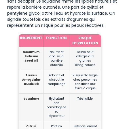
sans décaper. Le squalane mime les lipides naturels et
répare la barrière cutanée. Une part de xylitol et
pentylene glycol attire l’eau et hydrate la surface. On
signale toutefois des extraits d’agrumes qui
représentent un risque pour les peaux réactives.
INGRÉDIENT
FONCTION
RISQUE
D’IRRITATION
Sesamum
Nourrit et
Faible sauf
Indicum
apaise la
allergie aux
Seed Oil
barrière
graines
cutanée
oléagineuses
Prunus
Adoucit et
Risque d’allergie
Amygdalus
dissout le
chez personnes
Dulcis Oil
maquillage
sensibles aux
fruits à coque
Squalane
Hydratant
Très faible
non
comédogène
et
réparateur
Citrus
Parfum
Potentiellement