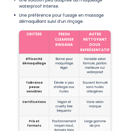
waterproof intense.
Une préférence pour l’usage en massage
démaquillant suivi d’un rinçage.
CRITÈRE
FRESH
AUTRE
CLEANSER
NETTOYANT
RINGANA
DOUX
REPRÉSENTATIF
Efficacité
Bonne pour
Variable selon
démaquillage
maquillage
formule, parfois
léger
meilleure sur
waterproof
Tolérance
Élevée si pas
Souvent formulé
peaux
d’allergie aux
sans huiles
sensibles
huiles
allergènes
Certifications
Vegan et
Varie selon
cruelty free
marque
fréquents
Prix et
Positionnement
Large gamme
formats
moyen‑haut,
de prix
formats frais