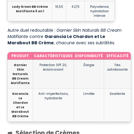
Lady Green BB Crème
16,50
4.2/5
Polyvalence,
Matifiante 5 en 1
hydratation
intense
Autre duel redoutable :
Garnier Skin Naturals BB Cream
Matifiante
contre
Garancia Le Chardon et Le
Marabout BB Crème
, chacune avec ses subtilités.
PRODUIT
CARACTÉRISTIQUES
DISPONIBILITÉ
EFFICACITÉ
Garnier
Protection SPF 20,
Élargie
Très
Skin
éclaircissant
satisfaisante
Naturals
BB Cream
Matifiante
Garancia
Anti-imperfections,
Limitée
Excellente
Le
hydratante
Chardon
et Le
Marabout
BB Crème
Sélection de Crèmes