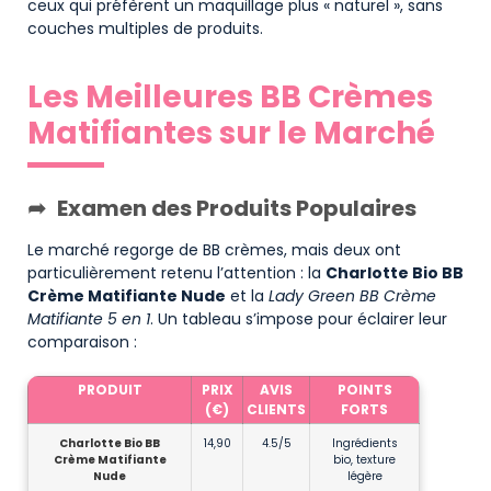
ceux qui préfèrent un maquillage plus « naturel », sans
couches multiples de produits.
Les Meilleures BB Crèmes
Matifiantes sur le Marché
Examen des Produits Populaires
Le marché regorge de BB crèmes, mais deux ont
particulièrement retenu l’attention : la
Charlotte Bio BB
Crème Matifiante Nude
et la
Lady Green BB Crème
Matifiante 5 en 1
. Un tableau s’impose pour éclairer leur
comparaison :
PRODUIT
PRIX
AVIS
POINTS
(€)
CLIENTS
FORTS
Charlotte Bio BB
14,90
4.5/5
Ingrédients
Crème Matifiante
bio, texture
Nude
légère