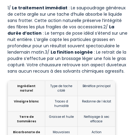
1/
Le traitement immédiat
: Le saupoudrage généreux
de cette argile sur une tache d’huile absorbe le liquide
sans frotter. Cette action naturelle préserve l’intégrité
des fibres les plus fragiles de vos accessoires.2/
La
durée d’action
: Le temps de pose idéal s’étend sur une
nuit entière. L’argile capte les particules grasses en
profondeur pour un résultat souvent spectaculaire le
lendemain matin.3/
La finition soignée
: Le retrait de la
poudre s’effectue par un brossage léger une fois le gras
capturé. Votre chaussure retrouve son aspect duveteux
sans aucun recours à des solvants chimiques agressifs.
Ingrédient
Type de tache
Bénéfice principal
naturel
ciblé
Vinaigre blanc
Traces d
Redonne de l éclat
humidité
Terre de
Graisse et huile
Nettoyage à sec
Sommières
efficace
Bicarbonate de
Mauvaises
Action