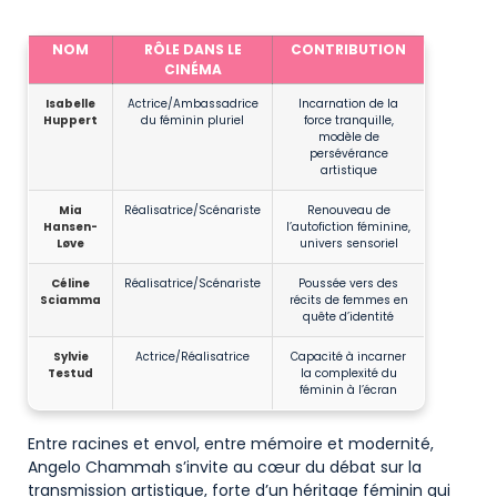
Figures féminines marquantes ayant inspiré Angelo Chammah
NOM
RÔLE DANS LE
CONTRIBUTION
CINÉMA
Isabelle
Actrice/Ambassadrice
Incarnation de la
Huppert
du féminin pluriel
force tranquille,
modèle de
persévérance
artistique
Mia
Réalisatrice/Scénariste
Renouveau de
Hansen-
l’autofiction féminine,
Løve
univers sensoriel
Céline
Réalisatrice/Scénariste
Poussée vers des
Sciamma
récits de femmes en
quête d’identité
Sylvie
Actrice/Réalisatrice
Capacité à incarner
Testud
la complexité du
féminin à l’écran
Entre racines et envol, entre mémoire et modernité,
Angelo Chammah s’invite au cœur du débat sur la
transmission artistique, forte d’un héritage féminin qui