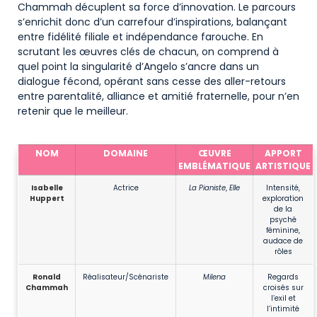
Chammah décuplent sa force d’innovation. Le parcours
s’enrichit donc d’un carrefour d’inspirations, balançant
entre fidélité filiale et indépendance farouche. En
scrutant les œuvres clés de chacun, on comprend à
quel point la singularité d’Angelo s’ancre dans un
dialogue fécond, opérant sans cesse des aller-retours
entre parentalité, alliance et amitié fraternelle, pour n’en
retenir que le meilleur.
Œuvres marquantes des membres de la famille Huppert-Chammah
NOM
DOMAINE
ŒUVRE
APPORT
EMBLÉMATIQUE
ARTISTIQUE
Isabelle
Actrice
La Pianiste
,
Elle
Intensité,
Huppert
exploration
de la
psyché
féminine,
audace de
rôles
Ronald
Réalisateur/Scénariste
Milena
Regards
Chammah
croisés sur
l’exil et
l’intimité