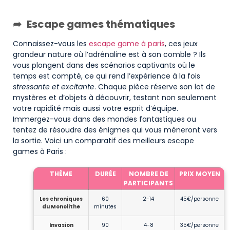
Escape games thématiques
Connaissez-vous les
escape game à paris
, ces jeux
grandeur nature où l’adrénaline est à son comble ? Ils
vous plongent dans des scénarios captivants où le
temps est compté, ce qui rend l’expérience à la fois
stressante et excitante
. Chaque pièce réserve son lot de
mystères et d’objets à découvrir, testant non seulement
votre rapidité mais aussi votre esprit d’équipe.
Immergez-vous dans des mondes fantastiques ou
tentez de résoudre des énigmes qui vous mèneront vers
la sortie. Voici un comparatif des meilleurs escape
games à Paris :
THÈME
DURÉE
NOMBRE DE
PRIX MOYEN
PARTICIPANTS
Les chroniques
60
2-14
45€/personne
du Monolithe
minutes
Invasion
90
4-8
35€/personne