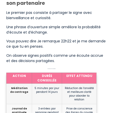
son partenaire
Le premier pas consiste à partager le signe avec
bienveillance et curiosité.
Une phrase d’ouverture simple améliore la probabilité
d’écoute et d’échange.
Vous pouvez dire Je remarque 22h22 et je me demande
ce que tu en penses.
On observe signes positifs comme une écoute accrue
et des décisions partagées.
Actions à tester quand on voit 22h22 et effets attendus
ACTION
DURÉE
EFFET ATTENDU
CONSEILLÉE
Méditation
5 minutes par jour
Réduction de l’anxiété
de centrage
pendant 14 jours
et meilleure clarté
pour aborder la
relation
Journal de
3 entrées par
Prise de conscience
gratitude
semaine pendant
des forces du couple