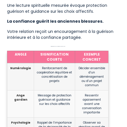
Une lecture spirituelle mesurée évoque protection
guérison et guidance sur les choix affectifs.
La confiance guérit les anciennes blessures.
Votre relation reçoit un encouragement à la guérison
intérieure et à la confiance partagée.
Interprétations rapides de 22h22 selon différents angles et exemples concrets
ANGLE
SIGNIFICATION
EXEMPLE
COURTE
CONCRET
Numérologie
Renforcement de
Décider ensemble
coopération équilibre et
d’un
concrétisation de
déménagement
projets
ou d’un projet
commun
Ange
Message de protection
Ressentir
gardien
guérison et guidance
apaisement
sur les choix affectifs
avant une
conversation
importante
Psychologie
Rappel de l’importance
Observer sa
de la réciprocité de la
réaction avant de