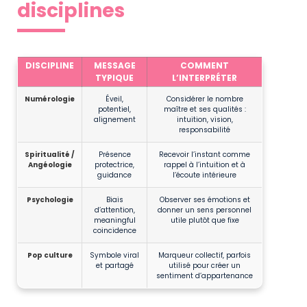
disciplines
Différentes lectures de 11h11
DISCIPLINE
MESSAGE
COMMENT
TYPIQUE
L’INTERPRÉTER
Numérologie
Éveil,
Considérer le nombre
potentiel,
maître et ses qualités :
alignement
intuition, vision,
responsabilité
Spiritualité /
Présence
Recevoir l’instant comme
Angéologie
protectrice,
rappel à l’intuition et à
guidance
l’écoute intérieure
Psychologie
Biais
Observer ses émotions et
d’attention,
donner un sens personnel
meaningful
utile plutôt que fixe
coincidence
Pop culture
Symbole viral
Marqueur collectif, parfois
et partagé
utilisé pour créer un
sentiment d’appartenance